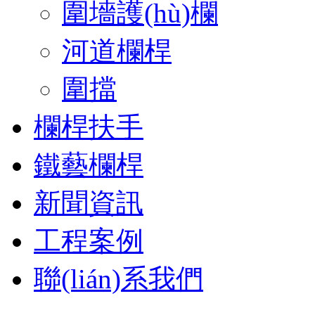
圍墻護(hù)欄
河道欄桿
圍擋
欄桿扶手
鐵藝欄桿
新聞資訊
工程案例
聯(lián)系我們