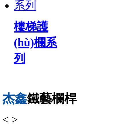
樓梯護
(hù)欄系
列
杰鑫
鐵藝欄桿
<
>