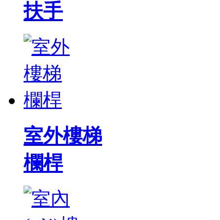
扶手
室外樓梯
欄桿