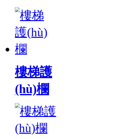
樓梯護
(hù)欄