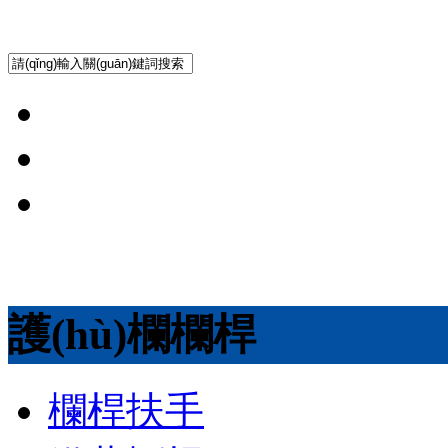
護(hù)欄欄桿
欄桿扶手