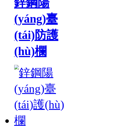
鋅鋼陽
(yáng)臺
(tái)防護
(hù)欄