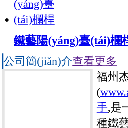
鐵藝陽(yáng)臺(tái)欄
公司簡(jiǎn)介
查看更多
福州
(
www.a
手
,是
種鐵藝