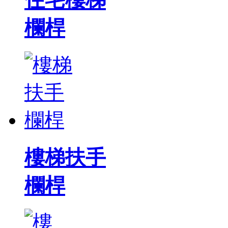
欄桿
樓梯扶手
欄桿