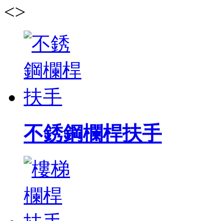
<
>
不銹鋼欄桿扶手