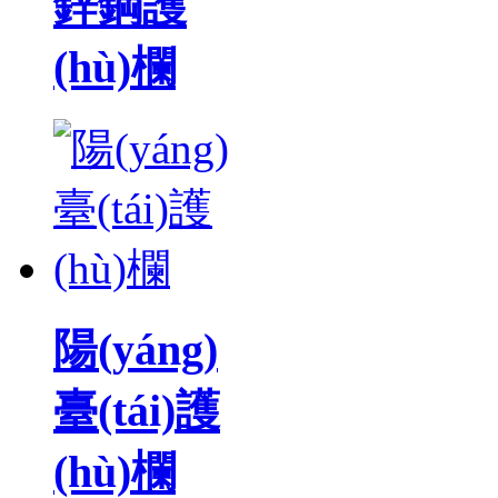
鋅鋼護
(hù)欄
陽(yáng)
臺(tái)護
(hù)欄