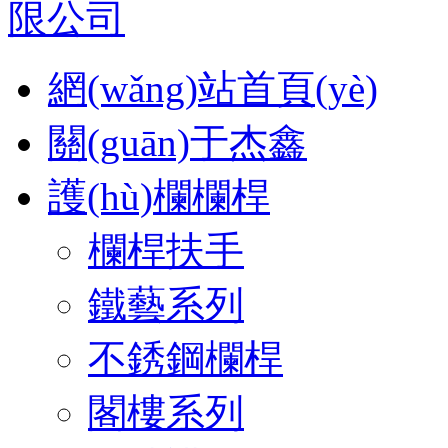
網(wǎng)站首頁(yè)
關(guān)于杰鑫
護(hù)欄欄桿
欄桿扶手
鐵藝系列
不銹鋼欄桿
閣樓系列