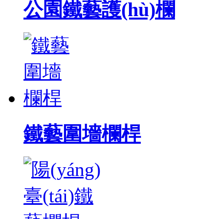
公園鐵藝護(hù)欄
鐵藝圍墻欄桿