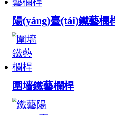
陽(yáng)臺(tái)鐵藝欄
圍墻鐵藝欄桿