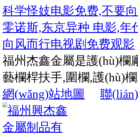
科学怪妓电影免费,不要向
零诺斯,东京异种 电影,年代秀
向风而行电视剧免费观影
福州杰鑫金屬是護(hù)欄
藝欄桿扶手,圍欄,護(hù)欄的
網(wǎng)站地圖
聯(liá