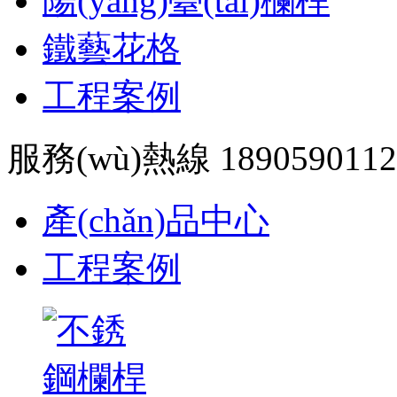
陽(yáng)臺(tái)欄桿
鐵藝花格
工程案例
服務(wù)熱線 1890590112
產(chǎn)品中心
工程案例