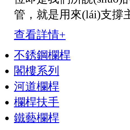
管，就是用來(lái)支
查看詳情+
不銹鋼欄桿
閣樓系列
河道欄桿
欄桿扶手
鐵藝欄桿