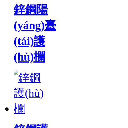
鋅鋼陽
(yáng)臺
(tái)護
(hù)欄