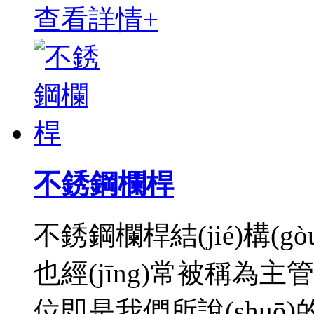
查看詳情+
不銹鋼欄桿
不銹鋼欄桿結(jié)構(
也經(jīng)常被稱為
位即是我們所說(shu