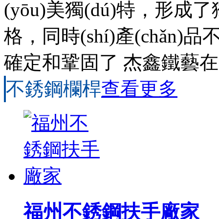
(yōu)美獨(dú)特，形成了
格，同時(shí)產(chǎn
確定和鞏固了 杰鑫鐵藝
不銹鋼欄桿
查看更多
福州不銹鋼扶手廠家