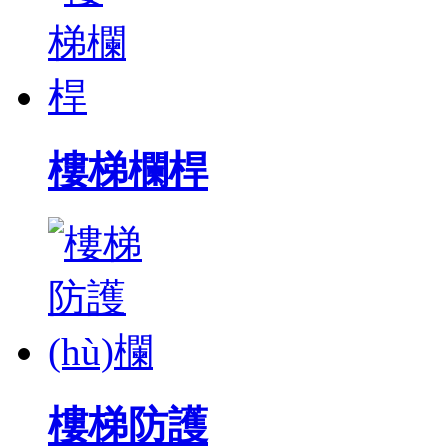
樓梯欄桿
樓梯防護