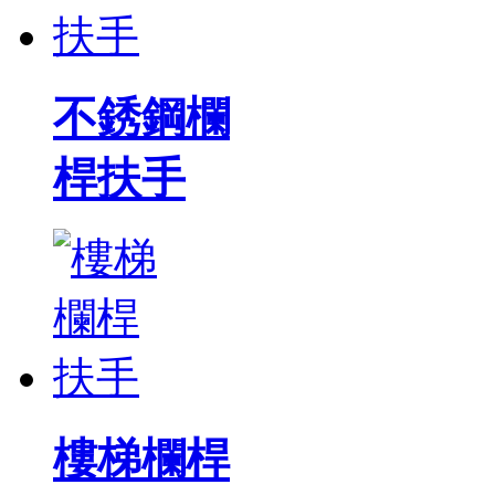
不銹鋼欄
桿扶手
樓梯欄桿