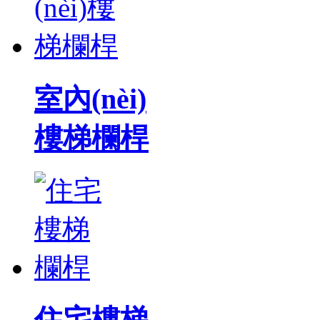
室內(nèi)
樓梯欄桿
住宅樓梯