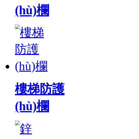
(hù)欄
樓梯防護
(hù)欄