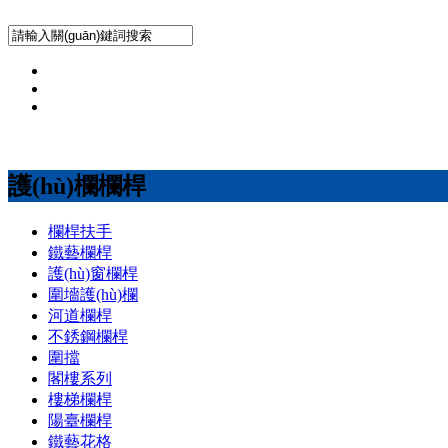
護(hù)欄欄桿
欄桿扶手
鐵藝欄桿
護(hù)窗欄桿
圍墻護(hù)欄
河道欄桿
不銹鋼欄桿
圍擋
閣樓系列
樓梯欄桿
陽臺欄桿
鐵藝花格