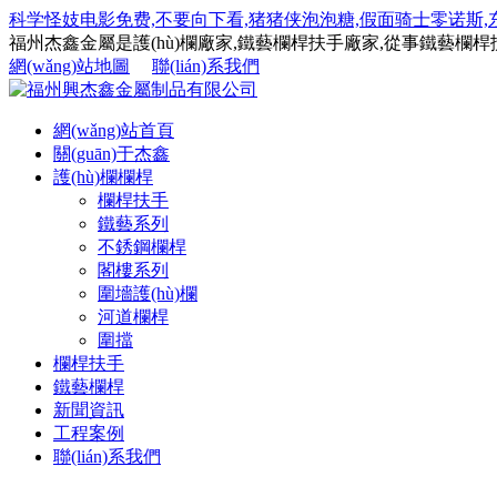
科学怪妓电影免费,不要向下看,猪猪侠泡泡糖,假面骑士零诺斯,东京
福州杰鑫金屬是護(hù)欄廠家,鐵藝欄桿扶手廠家,從事鐵藝欄桿扶手,圍
網(wǎng)站地圖
聯(lián)系我們
網(wǎng)站首頁
關(guān)于杰鑫
護(hù)欄欄桿
欄桿扶手
鐵藝系列
不銹鋼欄桿
閣樓系列
圍墻護(hù)欄
河道欄桿
圍擋
欄桿扶手
鐵藝欄桿
新聞資訊
工程案例
聯(lián)系我們