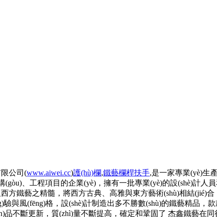
限公司(
www.aiwei.cc
)
護(hù)欄
,
鐵藝欄桿扶手
,是一家專業(yè)生
ié)構(gòu)、工程項目的企業(yè)，擁有一批專業(yè)的設(sh
方鐵藝之精髓，將西方古典、高雅與東方藝術(shù)相結(jié)合，精
ng)驗與風(fēng)格，設(shè)計制造出多不勝數(shù)的鐵藝精
ǎn)品不斷更新，質(zhì)量不斷提高，確定和鞏固了 杰鑫鐵藝在