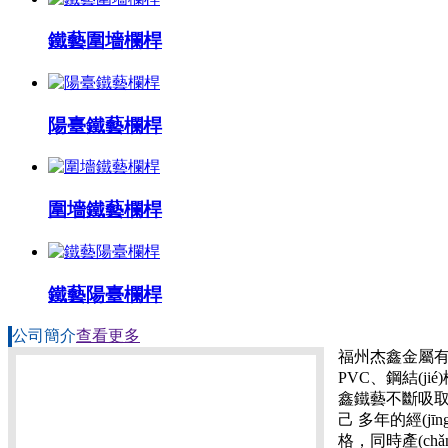
鐵藝圍墻欄桿
陽臺鐵藝欄桿
圍墻鐵藝欄桿
鐵藝陽臺欄桿
公司簡介
查看更多
福州杰鑫金屬有
PVC、鋼結(j
鑫鐵藝不斷吸取西
己 多年的經(jī
格，同時產(ch