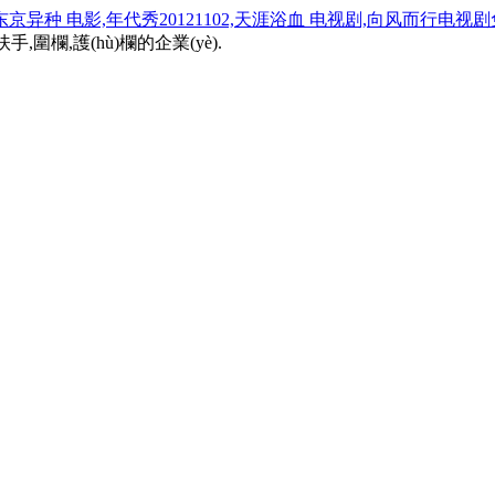
异种 电影,年代秀20121102,天涯浴血 电视剧,向风而行电视
欄,護(hù)欄的企業(yè).