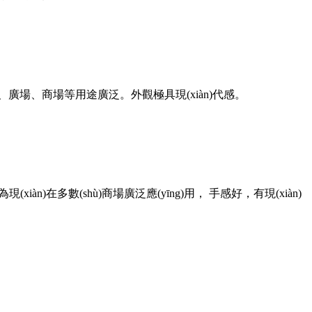
、廣場、商場等用途廣泛。外觀極具現(xiàn)代感。
在多數(shù)商場廣泛應(yīng)用， 手感好，有現(xiàn)