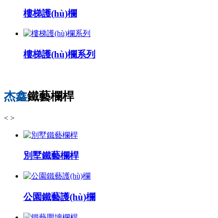
樓梯護(hù)欄
樓梯護(hù)欄系列
杰鑫
鐵藝欄桿
<
>
別墅鐵藝欄桿
公園鐵藝護(hù)欄