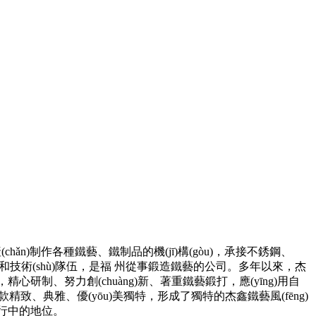
產(chǎn)制作各種鐵藝、鐵制品的機(jī)構(gòu)，承接不銹鋼、
è)計人員和技術(shù)隊伍，是福 州從事鍛造鐵藝的公司。多年以來，杰
心研制、努力創(chuàng)新、著重鐵藝鍛打，應(yīng)用自
品，款款精致、典雅、優(yōu)美獨特，形成了獨特的杰鑫鐵藝風(fēng)
同行中的地位。