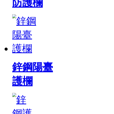
防護欄
鋅鋼陽臺
護欄