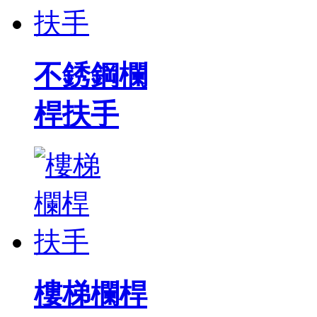
不銹鋼欄
桿扶手
樓梯欄桿