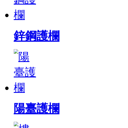
鋅鋼護欄
陽臺護欄