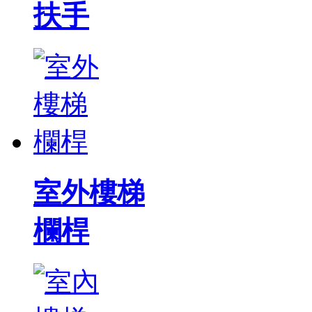
扶手
室外樓梯
欄桿