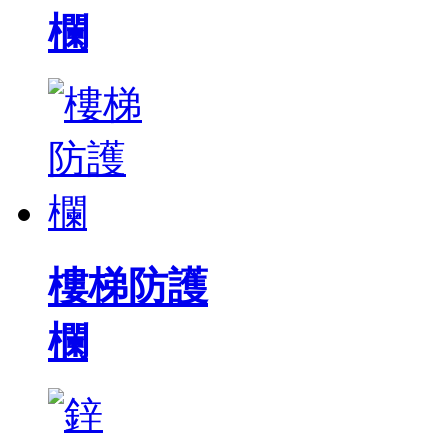
欄
樓梯防護
欄