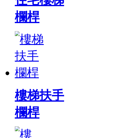
欄桿
樓梯扶手
欄桿