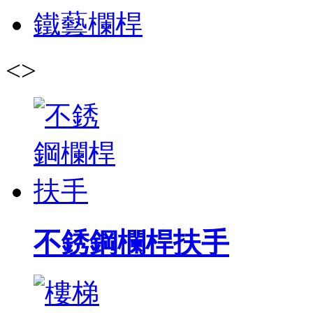
鐵藝欄桿
<
>
不銹鋼欄桿扶手