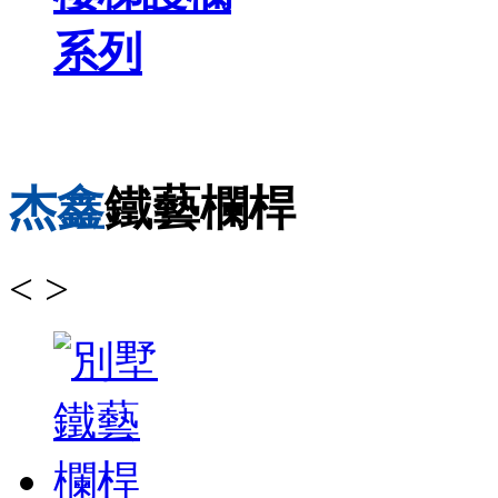
系列
杰鑫
鐵藝欄桿
<
>