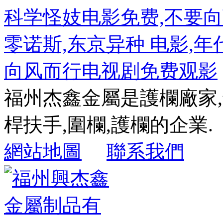
科学怪妓电影免费,不要向
零诺斯,东京异种 电影,年代秀
向风而行电视剧免费观影
福州杰鑫金屬是護欄廠家
桿扶手,圍欄,護欄的企業.
網站地圖
聯系我們