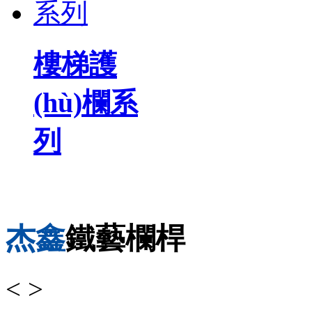
樓梯護
(hù)欄系
列
杰鑫
鐵藝欄桿
<
>