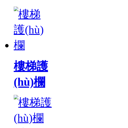
樓梯護
(hù)欄