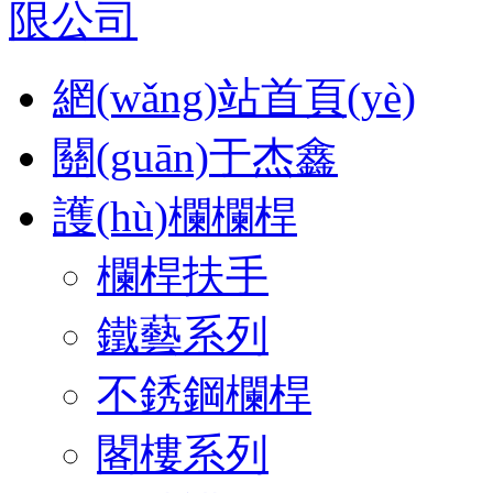
網(wǎng)站首頁(yè)
關(guān)于杰鑫
護(hù)欄欄桿
欄桿扶手
鐵藝系列
不銹鋼欄桿
閣樓系列