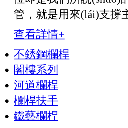
管，就是用來(lái)
查看詳情+
不銹鋼欄桿
閣樓系列
河道欄桿
欄桿扶手
鐵藝欄桿