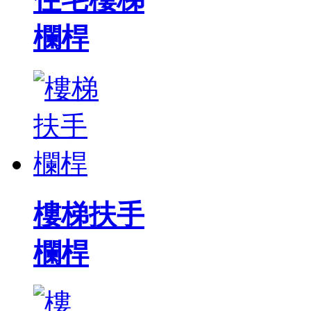
欄桿
樓梯扶手
欄桿