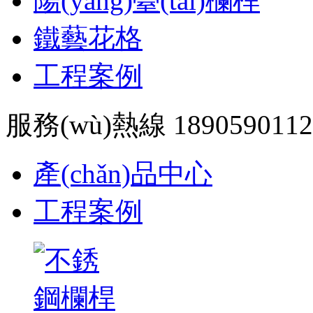
陽(yáng)臺(tái)欄桿
鐵藝花格
工程案例
服務(wù)熱線 1890590112
產(chǎn)品中心
工程案例