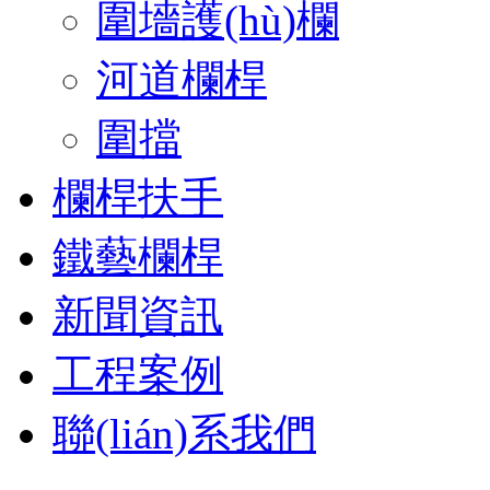
圍墻護(hù)欄
河道欄桿
圍擋
欄桿扶手
鐵藝欄桿
新聞資訊
工程案例
聯(lián)系我們