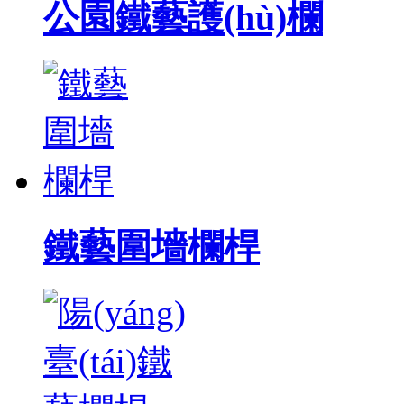
公園鐵藝護(hù)欄
鐵藝圍墻欄桿