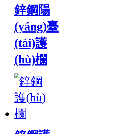
鋅鋼陽
(yáng)臺
(tái)護
(hù)欄