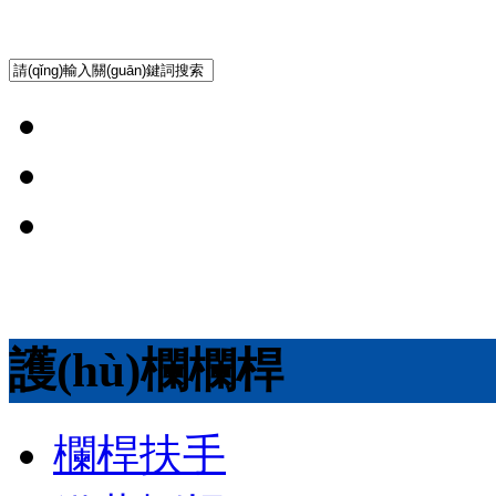
護(hù)欄欄桿
欄桿扶手