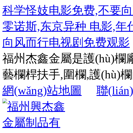
科学怪妓电影免费,不要向
零诺斯,东京异种 电影,年代秀
向风而行电视剧免费观影
福州杰鑫金屬是護(hù)欄
藝欄桿扶手,圍欄,護(hù)欄的
網(wǎng)站地圖
聯(liá