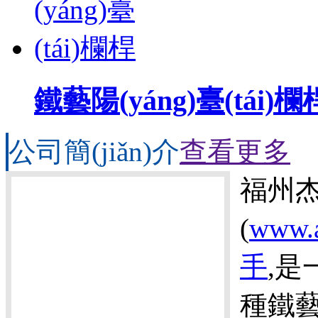
鐵藝陽(yáng)臺(tái)欄
公司簡(jiǎn)介
查看更多
福州
(
www.a
手
,是
種鐵藝