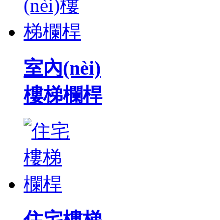
室內(nèi)
樓梯欄桿
住宅樓梯