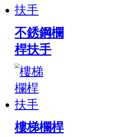
不銹鋼欄
桿扶手
樓梯欄桿