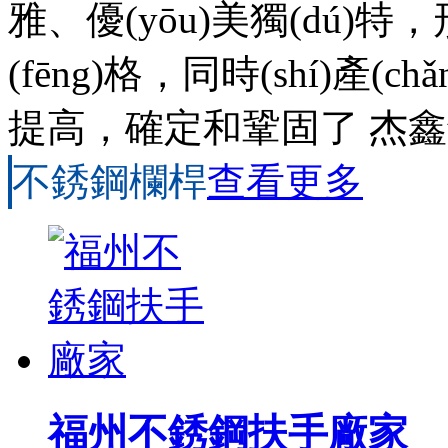
雅、優(yōu)美獨(dú)特
(fēng)格，同時(shí)產
提高，確定和鞏固了 杰鑫
不銹鋼欄桿
查看更多
福州不銹鋼扶手廠家