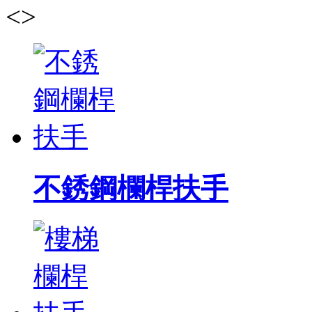
<
>
不銹鋼欄桿扶手