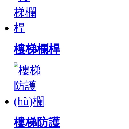
樓梯欄桿
樓梯防護