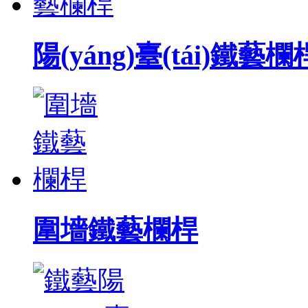
陽(yáng)臺(tái)鐵藝欄
圍墻鐵藝欄桿