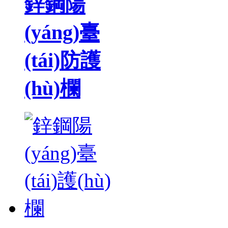
鋅鋼陽
(yáng)臺
(tái)防護
(hù)欄