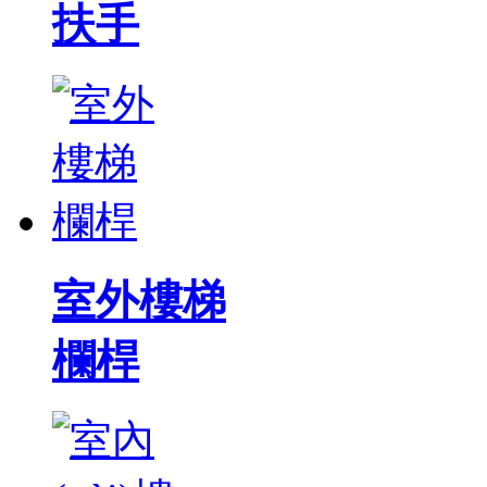
扶手
室外樓梯
欄桿