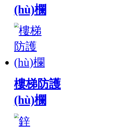
(hù)欄
樓梯防護
(hù)欄