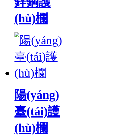
鋅鋼護
(hù)欄
陽(yáng)
臺(tái)護
(hù)欄